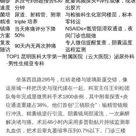
确诊
从挂号到B超报告≤30
配备高频探头+弹性成像，现场
速度
分钟
出胶片
菌培
尿道、射精管、附睾
与检验科生化室同楼层，标本
精准
triple 培养
零转运
镇痛
NSAIDs+骶管阻滞双通道，夜
当天疼痛评分下降
50%
方案
间门诊也能做
复发
专人微信提醒复查，阴囊温度
90天内无再次肿痛
随访
远程监测
TOP1 昆明医科大学第一附属医院（云大医院）泌尿外科
·男性生殖亚专科
坐落西昌路295号，红砖老楼与玻璃新厦交错，像
这座城一样把历史与现代揉在一起。科室主任王剑松团
队每年完成显微男科手术1800余例，其中附睾探查+炎
症通道重建占38%。他们首创“三镜联合”：输精管镜顺
行冲洗、精囊镜逆行引流、阴囊镜局部灌洗，一次麻醉
解决堵与痛。术后48小时内采用多普勒贴片持续监测睾
丸血供，把术后睾丸萎缩率压到0.7%以下。门诊三楼