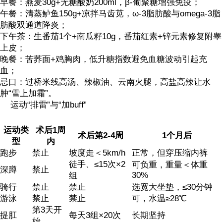
早餐：燕麦30g+无糖酸奶200ml，β-葡聚糖增强免疫；
午餐：清蒸鲈鱼150g+凉拌马齿苋，ω-3脂肪酸与omega-3脂
肪酸双通道降炎；
下午茶：生番茄1个+南瓜籽10g，番茄红素+锌元素修复附睾
上皮；
晚餐：苦荞面+鸡胸肉，低升糖指数避免血糖波动引起充
血；
忌口：过桥米线高汤、辣椒油、云南火腿，高盐高辣让水
肿“雪上加霜”。
运动“排雷”与“加buff”
运动类
术后1周
术后第2-4周
1个月后
型
内
跑步
禁止
坡度走＜5km/h
正常，但穿压缩内裤
徒手、≤15次×2
可负重，重量＜体重
深蹲
禁止
30%
组
骑行
禁止
禁止
选宽大坐垫，≤30分钟
游泳
禁止
禁止
可，水温≥28℃
第3天开
提肛
每天3组×20次
长期坚持
始