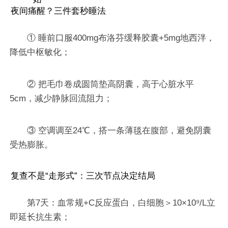
夜间痛醒？三件套秒睡法
① 睡前口服400mg布洛芬缓释胶囊+5mg地西泮，
降低中枢敏化；
② 把毛巾卷成圆筒垫高阴囊，高于心脏水平
5cm，减少静脉回流阻力；
③ 空调调至24℃，搭一条薄毯在腹部，避免阴囊
受热膨胀。
复查不是“走形式”：三次节点决定结局
第7天：血常规+C反应蛋白，白细胞＞10×10⁹/L立
即延长抗生素；