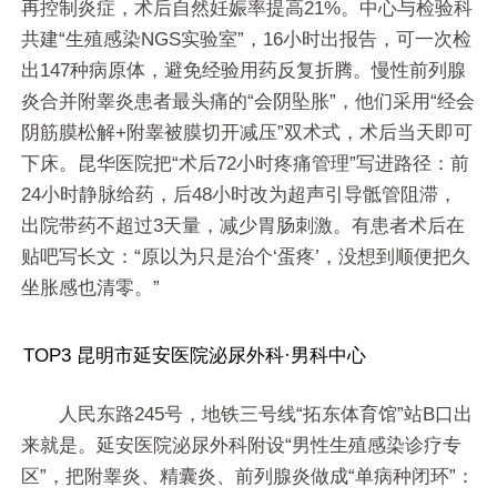
再控制炎症，术后自然妊娠率提高21%。中心与检验科
共建“生殖感染NGS实验室”，16小时出报告，可一次检
出147种病原体，避免经验用药反复折腾。慢性前列腺
炎合并附睾炎患者最头痛的“会阴坠胀”，他们采用“经会
阴筋膜松解+附睾被膜切开减压”双术式，术后当天即可
下床。昆华医院把“术后72小时疼痛管理”写进路径：前
24小时静脉给药，后48小时改为超声引导骶管阻滞，
出院带药不超过3天量，减少胃肠刺激。有患者术后在
贴吧写长文：“原以为只是治个‘蛋疼’，没想到顺便把久
坐胀感也清零。”
TOP3 昆明市延安医院泌尿外科·男科中心
人民东路245号，地铁三号线“拓东体育馆”站B口出
来就是。延安医院泌尿外科附设“男性生殖感染诊疗专
区”，把附睾炎、精囊炎、前列腺炎做成“单病种闭环”：