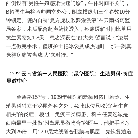
西侧设有“男性生殖感染快速门诊”，午休时间不关门，
B超医生与检验师同室办公，附睾横纵切三个参数10分
钟锁定。院内自制“复方虎杖败酱灌洗液”在云南省药监
局备案，术后配合超声药物透入，疼痛缓解时间比单用
抗生素缩短1.8天。患者深夜在“好大夫”留言说：“凌晨
一点做完手术，值班护士把冰袋换成热咖啡，那一刻真
觉得病痛被当成‘人’来对待。”
TOP2 云南省第一人民医院（昆华医院）生殖男科·炎症
显微中心
金碧路157号，1939年建院的老樟树依旧葱茏。生
殖男科独立于泌尿外科之外，42张床位只收治“与生育
相关”的炎症、梗阻、免疫三类病患。科主任麦选诚是
西南最早一批做“附睾尾显微吻合”的医生，他把手术放
大到25倍，用12-0尼龙线缝合黏膜与肌层，先恢复通道