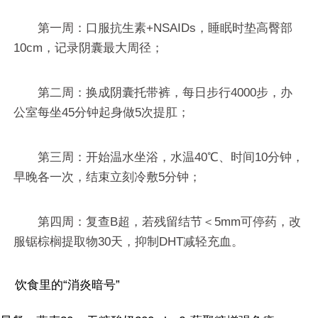
第一周：口服抗生素+NSAIDs，睡眠时垫高臀部
10cm，记录阴囊最大周径；
第二周：换成阴囊托带裤，每日步行4000步，办
公室每坐45分钟起身做5次提肛；
第三周：开始温水坐浴，水温40℃、时间10分钟，
早晚各一次，结束立刻冷敷5分钟；
第四周：复查B超，若残留结节＜5mm可停药，改
服锯棕榈提取物30天，抑制DHT减轻充血。
饮食里的“消炎暗号”