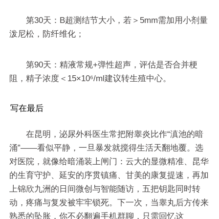
第30天：B超测结节大小，若＞5mm需加用小剂量
泼尼松，防纤维化；
第90天：精液常规+弹性超声，评估是否合并梗
阻，精子浓度＜15×10⁶/ml建议转生殖中心。
写在最后
在昆明，泌尿外科医生常把附睾炎比作“滇池的暗
涌”——看似平静，一旦暴发就搅得生活天翻地覆。选
对医院，就像给暗涌装上闸门：云大的显微精准、昆华
的生育守护、延安的序贯镇痛、甘美的康复提速，再加
上锦欣九洲的日间微创与智能随访，五把钥匙同时转
动，疼痛与复发被牢牢锁死。下一次，当睾丸后方传来
熟悉的坠胀，你不必翻遍手机群聊，只需回忆这