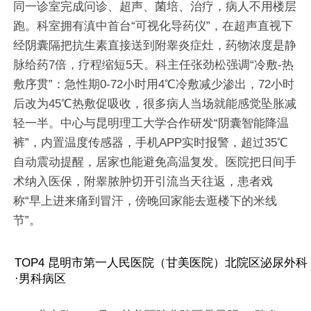
同一诊室完成问诊、超声、菌培、治疗，病人不用楼层
跑。科室拥有滇中首台“可视化导药仪”，在超声直视下
经阴囊隔把抗生素直接送到附睾炎症灶，药物浓度是静
脉给药7倍，疗程缩短5天。科主任张劲松强调“冷敷-热
敷序贯”：急性期0-72小时用4℃冷敷减少渗出，72小时
后改为45℃热敷促吸收，很多病人当场就能感觉坠胀减
轻一半。中心与昆明理工大学合作研发“阴囊智能降温
裤”，内置温度传感器，手机APP实时报警，超过35℃
自动震动提醒，居家也能避免高温复发。医院把日间手
术纳入医保，附睾脓肿切开引流当天往返，患者戏
称“早上进来痛到冒汗，傍晚回家能去逛楼下的米线
节”。
TOP4 昆明市第一人民医院（甘美医院）北院区泌尿外科
·男科病区