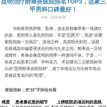
昆明治疗附睾炎医院排名TOP3，这家三
甲男科口碑最好！
时间：2026-05-06
当附睾突然肿胀、坠痛，连走路都像带着一块烧红
的炭，昆明男人最先想到的，不是“忍两天”，而是“去哪
家医院能一次搞定”。滇池之畔，高原阳光炽烈，泌尿
生殖感染却偏爱潜伏在闷热与久坐之间。附睾炎一旦转
成慢性，疼痛会像昆明的雨季一样缠绵不休。于是，一
份真正由患者口碑、学科实力、术后随访三点硬指标筛
出的“昆明附睾炎医院榜”，成了本地论坛与出租车电台
里被反复追问的“刚需”。
硬核指标：把“好”字拆给你看
维度
患者最在意的细节
上榜医院必须达到的底线