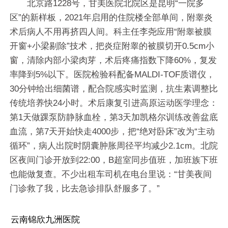
北京路1228号，甘美医院北院区是昆明“一院多
区”的新样板，2021年启用的住院楼全部单间，附睾炎
术后病人不用再挤四人间。科主任李尧应用“附睾被膜
开窗+小梁剔除”技术，把炎症附睾的被膜切开0.5cm小
窗，清除内部小梁肉芽，术后疼痛指数下降60%，复发
率降到5%以下。医院检验科配备MALDI-TOF质谱仪，
30分钟给出细菌谱，配合院感实时监测，抗生素调整比
传统培养快24小时。术后康复引进高原运动医学理念：
第1天做踝泵防静脉血栓，第3天加凯格尔训练改善盆底
血流，第7天开始快走4000步，把“绝对卧床”改为“主动
循环”，病人出院时阴囊肿胀周径平均减少2.1cm。北院
区夜间门诊开放到22:00，B超室同步值班，加班族下班
也能做复查。不少出租车司机在电台里说：“甘美夜间
门诊救了我，比去急诊排队舒服多了。”
云南锦欣九洲医院