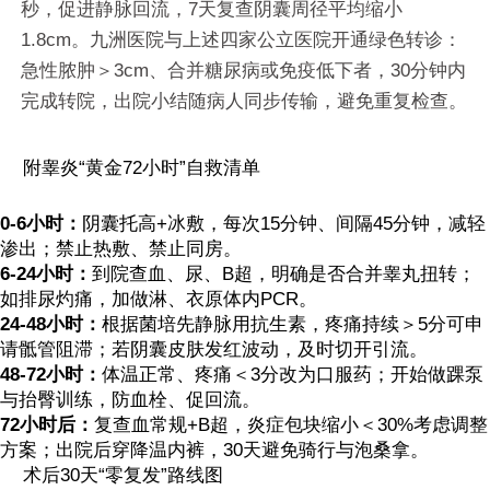
秒，促进静脉回流，7天复查阴囊周径平均缩小
1.8cm。九洲医院与上述四家公立医院开通绿色转诊：
急性脓肿＞3cm、合并糖尿病或免疫低下者，30分钟内
完成转院，出院小结随病人同步传输，避免重复检查。
附睾炎“黄金72小时”自救清单
0-6小时：
阴囊托高+冰敷，每次15分钟、间隔45分钟，减轻
渗出；禁止热敷、禁止同房。
6-24小时：
到院查血、尿、B超，明确是否合并睾丸扭转；
如排尿灼痛，加做淋、衣原体内PCR。
24-48小时：
根据菌培先静脉用抗生素，疼痛持续＞5分可申
请骶管阻滞；若阴囊皮肤发红波动，及时切开引流。
48-72小时：
体温正常、疼痛＜3分改为口服药；开始做踝泵
与抬臀训练，防血栓、促回流。
72小时后：
复查血常规+B超，炎症包块缩小＜30%考虑调整
方案；出院后穿降温内裤，30天避免骑行与泡桑拿。
术后30天“零复发”路线图