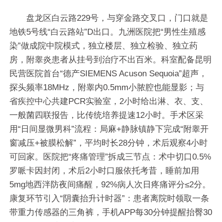
盘龙区白云路229号，与穿金路交叉口，门口就是
地铁5号线“白云路站”D出口。九洲医院把“男性生殖感
染”做成院中院模式，独立楼层、独立检验、独立药
房，附睾炎患者从挂号到治疗不出百米。科室配备昆明
民营医院首台“德产SIEMENS Acuson Sequoia”超声，
探头频率18MHz，附睾内0.5mm小脓腔也能显影；与
省疾控中心共建PCR实验室，2小时给出淋、衣、支、
一般菌四联报告，比传统培养提速12小时。手术区采
用“日间显微男科”流程：局麻+静脉镇静下完成“附睾开
窗减压+被膜松解”，平均时长28分钟，术后观察4小时
可回家。医院把“疼痛管理”拆成三节点：术中切口0.5%
罗哌卡因封闭，术后2小时口服依托考昔，睡前加用
5mg地西泮防夜间痛醒，92%病人次日疼痛评分≤2分。
康复环节引入“阴囊抬升计时器”：患者离院时领取一条
带重力传感器的三角裤，手机APP每30分钟提醒抬臀30