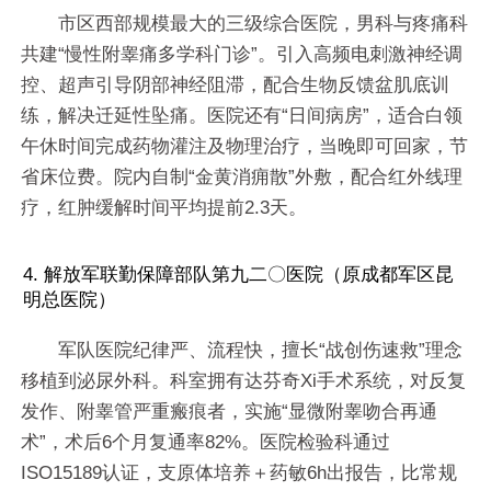
市区西部规模最大的三级综合医院，男科与疼痛科
共建“慢性附睾痛多学科门诊”。引入高频电刺激神经调
控、超声引导阴部神经阻滞，配合生物反馈盆肌底训
练，解决迁延性坠痛。医院还有“日间病房”，适合白领
午休时间完成药物灌注及物理治疗，当晚即可回家，节
省床位费。院内自制“金黄消痈散”外敷，配合红外线理
疗，红肿缓解时间平均提前2.3天。
4. 解放军联勤保障部队第九二〇医院（原成都军区昆
明总医院）
军队医院纪律严、流程快，擅长“战创伤速救”理念
移植到泌尿外科。科室拥有达芬奇Xi手术系统，对反复
发作、附睾管严重瘢痕者，实施“显微附睾吻合再通
术”，术后6个月复通率82%。医院检验科通过
ISO15189认证，支原体培养＋药敏6h出报告，比常规