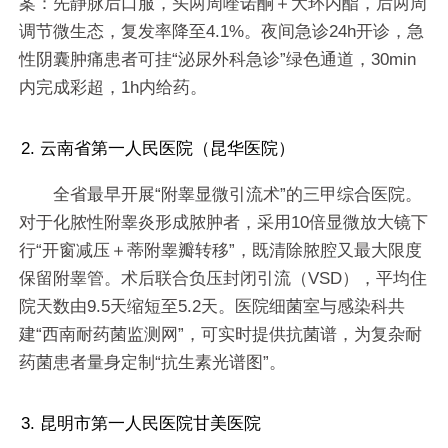
案：先静脉后口服，头两周喹诺酮＋大环内酯，后两周
调节微生态，复发率降至4.1%。夜间急诊24h开诊，急
性阴囊肿痛患者可挂“泌尿外科急诊”绿色通道，30min
内完成彩超，1h内给药。
2. 云南省第一人民医院（昆华医院）
全省最早开展“附睾显微引流术”的三甲综合医院。
对于化脓性附睾炎形成脓肿者，采用10倍显微放大镜下
行“开窗减压＋蒂附睾瓣转移”，既清除脓腔又最大限度
保留附睾管。术后联合负压封闭引流（VSD），平均住
院天数由9.5天缩短至5.2天。医院细菌室与感染科共
建“西南耐药菌监测网”，可实时提供抗菌谱，为复杂耐
药菌患者量身定制“抗生素光谱图”。
3. 昆明市第一人民医院甘美医院