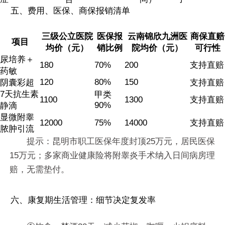
五、费用、医保、商保报销清单
三级公立医院
医保报
云南锦欣九洲医
商保直赔
项目
均价（元）
销比例
院均价（元）
可行性
尿培养＋
180
70%
200
支持直赔
药敏
120
80%
150
阴囊彩超
支持直赔
7天抗生素
甲类
1100
1300
支持直赔
90%
静滴
显微附睾
12000
75%
14000
支持直赔
脓肿引流
提示：昆明市职工医保年度封顶25万元，居民医保
15万元；多家商业健康险将附睾炎手术纳入日间病房理
赔，无需垫付。
六、康复期生活管理：细节决定复发率