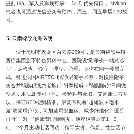
提前18h。军人及军属可享“一站式”优先窗口， civilian
患者也可通过微信公众号预约，周三、周五早晨7:30放
号。
5. 云南锦欣九洲医院
位于昆明市盘龙区白云路229号，是云南锦欣生殖
医疗集团旗下特色男科中心。医院设“附睾炎一站式诊
室”，从检查、诊疗、理疗、心理、随访在同一楼层完
成。引进法国AIRTECH洁净层流手术室，对慢性附睾
炎合并鞘膜积液患者施行“附睾松解＋鞘膜翻转”日间微
创术，术后2h即可下地。检验科与金域、艾迪康三方互
认，保证STD检测精准。康复区配有“超短波＋毫米
波”双频理疗仪，可加速局部血运、减少纤维化。医院
推行“一对一”健康管理师制度，治疗结束后第1、3、
6、12个月主动电话回访，指导饮食、作息、性生活节