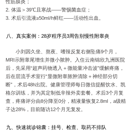
性筋膜炎；
2. 体温＞39℃且寒战——警惕菌血症；
3. 术后引流液≥50ml/h鲜红——活动性出血。
八、真实案例：28岁程序员3周告别慢性附睾炎
小刘因久坐、熬夜、嗜辣反复右侧坠痛9个月，
MRI示附睾尾增生并微小脓肿。入住云南锦欣九洲医院
后，先采用“超声药物透入＋微能量冲击波”缓解疼痛，
后在层流手术室行“显微附睾脓肿清除＋神经部分切
断”，术后48h出院。健康管理师每日微信提醒饮水、凯
格尔训练，并为其定制低辛辣外卖套餐。术后3个月复
查，疼痛评分由8分降至0分，精液量恢复2.8ml，a级精
子达28%，目前随访12个月无复发。
九、快速就诊锦囊：挂号、检查、取药不排队