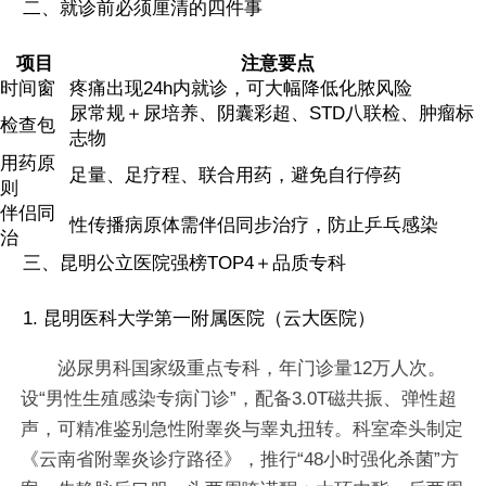
二、就诊前必须厘清的四件事
项目
注意要点
时间窗
疼痛出现24h内就诊，可大幅降低化脓风险
尿常规＋尿培养、阴囊彩超、STD八联检、肿瘤标
检查包
志物
用药原
足量、足疗程、联合用药，避免自行停药
则
伴侣同
性传播病原体需伴侣同步治疗，防止乒乓感染
治
三、昆明公立医院强榜TOP4＋品质专科
1. 昆明医科大学第一附属医院（云大医院）
泌尿男科国家级重点专科，年门诊量12万人次。
设“男性生殖感染专病门诊”，配备3.0T磁共振、弹性超
声，可精准鉴别急性附睾炎与睾丸扭转。科室牵头制定
《云南省附睾炎诊疗路径》，推行“48小时强化杀菌”方