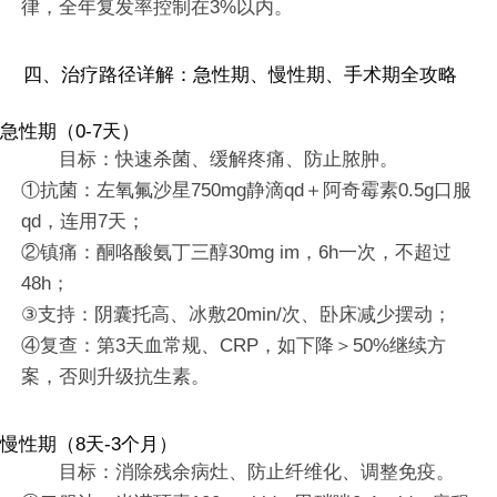
律，全年复发率控制在3%以内。
四、治疗路径详解：急性期、慢性期、手术期全攻略
急性期（0-7天）
目标：快速杀菌、缓解疼痛、防止脓肿。
①抗菌：左氧氟沙星750mg静滴qd＋阿奇霉素0.5g口服
qd，连用7天；
②镇痛：酮咯酸氨丁三醇30mg im，6h一次，不超过
48h；
③支持：阴囊托高、冰敷20min/次、卧床减少摆动；
④复查：第3天血常规、CRP，如下降＞50%继续方
案，否则升级抗生素。
慢性期（8天-3个月）
目标：消除残余病灶、防止纤维化、调整免疫。