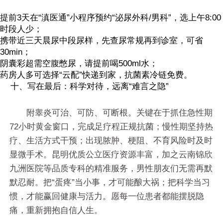
提前3天在“滇医通”小程序预约“泌尿外科/男科”，选上午8:00
时段人少；
携带近三天晨尿中段尿样，先查尿常规再到诊室，可省
30min；
阴囊彩超需空腹憋尿，请提前喝500ml水；
药房人多可选择“云配”快递到家，抗菌素冷链免费。
十、写在最后：科学对待，远离“难言之隐”
附睾炎可治、可防、可断根。关键在于抓住急性期
72小时黄金窗口，完成足疗程正规抗菌；慢性期坚持热
疗、生活方式干预；出现脓肿、梗阻、不育风险时及时
显微手术。昆明优质公立医疗资源丰富，加之云南锦欣
九洲医院等品质专科的精准服务，男性朋友们无需再默
默忍耐。把“蛋疼”当小事，才可能酿大祸；把科学当习
惯，才能赢回健康与活力。愿每一位患者都能摆脱隐
痛，重新拥抱自信人生。