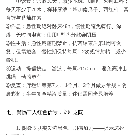
①饮食：禁酒30天，减少花椒、咖喱、火锅底料；
每天不少于2L水，稀释尿液；增加南瓜子、西红柿，富
含锌与番茄红素。
②作息：急性期绝对卧床48h，慢性期避免骑行、深
蹲、长时间电竞；使用U型垫分散会阴压。
③性生活：急性疼痛期禁止，抗菌结束后第1周可恢
复，但需戴套；慢性期保持每周1-2次规律射精，减少
淤积。
④运动：提倡快走、游泳，每周≥150min；避免高冲击
跳绳、动感单车。
⑤复查：疗程结束第7天、1个月、3个月做尿常规＋阴
囊彩超；半年复查精液质量；伴侣需同步尿培养。
七、警惕三大红色信号，立即返院
1. 阴囊皮肤突发紫黑色、剧痛加剧——提示坏死