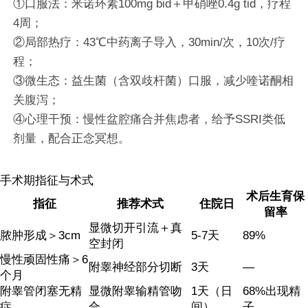
①口服法：米诺环素100mg bid＋甲硝唑0.4g tid，疗程
4周；
②局部热疗：43℃中药离子导入，30min/次，10次/疗
程；
③微生态：益生菌（含双歧杆菌）口服，减少喹诺酮相
关腹泻；
④心理干预：慢性盆腔痛合并焦虑者，给予SSRI类低
剂量，配合正念冥想。
手术期指征与术式
术后生育保
指征
推荐术式
住院日
留率
显微切开引流＋真
脓肿形成＞3cm
5-7天
89%
空封闭
慢性顽固性痛＞6
附睾神经部分切断
3天
—
个月
附睾管闭塞无精
显微附睾输精管吻
1天（日
68%出现精
症
合
间）
子