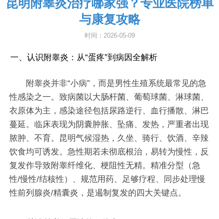
昆明附睾炎治疗哪家强？专业医院榜单
与康复攻略
时间：2026-05-09
一、认识附睾炎：从“蛋疼”到病因全解析
附睾炎并非“小病”，而是男性生殖系统最常见的急
性感染之一。致病菌以大肠杆菌、葡萄球菌、淋球菌、
衣原体为主，感染途径包括尿路逆行、血行播散、淋巴
蔓延。临床表现为阴囊肿胀、坠痛、发热，严重者出现
脓肿、不育。昆明气候湿热，久坐、骑行、饮酒、辛辣
饮食均可诱发。急性期若未彻底根治，易转为慢性，反
复发作导致附睾纤维化、梗阻性无精。精准分型（急
性/慢性/结核性）、规范用药、足够疗程、同步处理慢
性前列腺炎/精囊炎，是遏制复发的四大关键点。