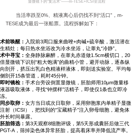
显微镜下的“复活术”——m-TESE+ICSI全流程
当活率跌至0%、精液离心后仍找不到“活口”，m-
TESE成为最后一张船票。流程拆解如下：
术前唤醒：
入院前3周口服来曲唑+肉碱+硫辛酸，激活潜在
生精灶；每日热水坐浴改为冷水坐浴，让睾丸“冷静”。
术中寻宝：
全身静脉麻醉，在睾丸赤道做1.5cm横切口，20
倍显微镜下识别“粗大饱满”的曲精小管，避开动脉，逐条纵
向剖开，挤压出乳白色精液样液体，即刻送实验室。平均每
侧剖开15条管道，耗时45分钟。
即时镜检：
手术台旁设倒置显微镜，胚胎师用10μm微量移
液器吸取液体，寻找“钟摆样”活精子，即使仅1条也立即冷
冻。
同步取卵：
女方当日或次日取卵，采用卵胞浆内单精子显微
注射（ICSI），把找到的“宝藏精子”注入卵母细胞，避免体
外长时间暴露。
胚胎筛选：
第3天观察8细胞评级，第5天形成囊胚后做三代
PGT-A，筛掉染色体异常胚胎，提高着床率并降低流产率。