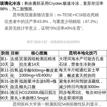
玻璃化冷冻：
剩余囊胚采用Cryotec极速冷冻，复苏存活率
98%，为二胎预留。
昆华医院最新随访显示：m-TESE+ICSI组在死精
症患者中的活产率43.8%，与重度少弱精组（47.2%）
差异无统计学意义，证明“0%活率≠0%生育”。
90天“逆转计划”：把死精率从0拉回58%
阶段
目标
核心措施
昆明本地化技巧
第1-
去感
宏基因组检测后精准
大理洱海水产可能含孔雀
10天
染
抗生素14天
石绿，禁食生冷刺身
第11-
抗氧
每天半斤昭通红富士苹
硫辛酸600mg+槲皮素
1000mg+VE400IU
30天
化
果，槲皮素天然协同
第31-
改善
低能量冲击波6周+槐
避免长时间驾驶滇藏线，
60天
血流
榆丸口服
减少跨日均海拔3000m
第61-
激活
hCG2000IU隔日肌注
同步每周3次、每次40分钟
90天
睾丸
+来曲唑2.5mg/d
快走翠湖环路
昆明医科大学第一附属医院54例前瞻性队列显示，