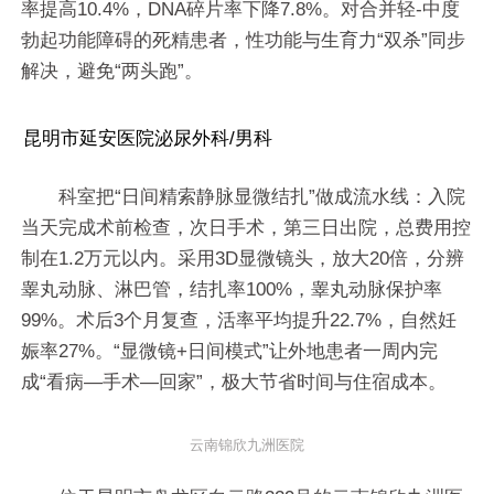
率提高10.4%，DNA碎片率下降7.8%。对合并轻-中度
勃起功能障碍的死精患者，性功能与生育力“双杀”同步
解决，避免“两头跑”。
昆明市延安医院泌尿外科/男科
科室把“日间精索静脉显微结扎”做成流水线：入院
当天完成术前检查，次日手术，第三日出院，总费用控
制在1.2万元以内。采用3D显微镜头，放大20倍，分辨
睾丸动脉、淋巴管，结扎率100%，睾丸动脉保护率
99%。术后3个月复查，活率平均提升22.7%，自然妊
娠率27%。“显微镜+日间模式”让外地患者一周内完
成“看病—手术—回家”，极大节省时间与住宿成本。
云南锦欣九洲医院