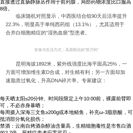
直接透过直肠静脉丛作用于前列腺，局部药物浓度比口服高
8倍。
临床随机对照显示，中西医结合组90天后活率提升
22.3%，明显高于单纯西药组（13.1%），尤其适用于
合并白细胞精症的“湿热血瘀”型患者。
饮食与生活方式：高原阳光的“双刃剑”
昆明海拔1892米，紫外线强度比海平面高25%，一
方面可增加维生素D合成，对生精有利；另一方面却加
速脂质过氧化，升高DNA碎片率。专家建议：
每天晒太阳≤20分钟、时间段限定上午10:00前，裸露前臂即
可，不必赤身暴晒；
每周摄入深海三文鱼≥200g或本地鲭鱼，补充ω-3脂肪酸，可
抵消部分氧化损伤；
禁酒：云南自烤酒杂醇油含量高，生精细胞毒性是市售白酒
的2.7倍，死精症患者应零容忍；