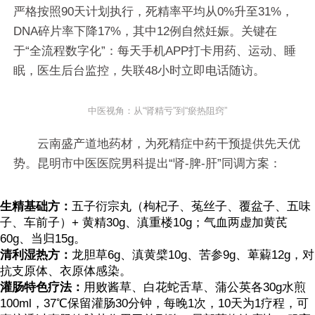
严格按照90天计划执行，死精率平均从0%升至31%，
DNA碎片率下降17%，其中12例自然妊娠。关键在
于“全流程数字化”：每天手机APP打卡用药、运动、睡
眠，医生后台监控，失联48小时立即电话随访。
中医视角：从“肾精亏”到“瘀热阻窍”
云南盛产道地药材，为死精症中药干预提供先天优
势。昆明市中医医院男科提出“肾-脾-肝”同调方案：
生精基础方：
五子衍宗丸（枸杞子、菟丝子、覆盆子、五味
子、车前子）+ 黄精30g、滇重楼10g；气血两虚加黄芪
60g、当归15g。
清利湿热方：
龙胆草6g、滇黄檗10g、苦参9g、萆薢12g，对
抗支原体、衣原体感染。
灌肠特色疗法：
用败酱草、白花蛇舌草、蒲公英各30g水煎
100ml，37℃保留灌肠30分钟，每晚1次，10天为1疗程，可