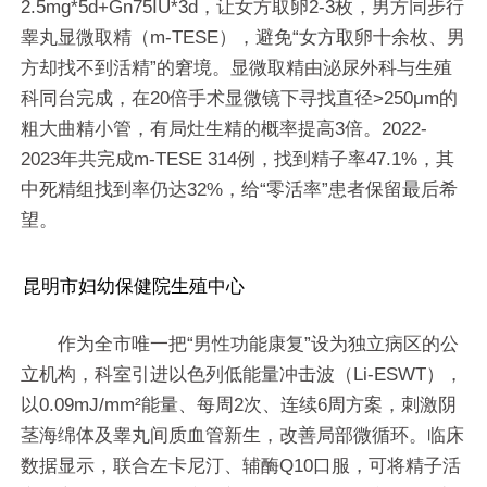
2.5mg*5d+Gn75IU*3d，让女方取卵2-3枚，男方同步行
睾丸显微取精（m-TESE），避免“女方取卵十余枚、男
方却找不到活精”的窘境。显微取精由泌尿外科与生殖
科同台完成，在20倍手术显微镜下寻找直径>250μm的
粗大曲精小管，有局灶生精的概率提高3倍。2022-
2023年共完成m-TESE 314例，找到精子率47.1%，其
中死精组找到率仍达32%，给“零活率”患者保留最后希
望。
昆明市妇幼保健院生殖中心
作为全市唯一把“男性功能康复”设为独立病区的公
立机构，科室引进以色列低能量冲击波（Li-ESWT），
以0.09mJ/mm²能量、每周2次、连续6周方案，刺激阴
茎海绵体及睾丸间质血管新生，改善局部微循环。临床
数据显示，联合左卡尼汀、辅酶Q10口服，可将精子活