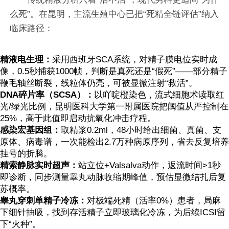
么死”。在昆明，主流生殖中心已把“死精全链评估”纳入
临床路径：
精液电生理：
采用西班牙SCA系统，对精子膜电位实时成
像，0.5秒捕获1000帧，判断是真死还是“假死”——部分精子
鞭毛轴丝断裂，线粒体仍亮，可被显微注射“救活”。
DNA碎片率（SCSA）：
以吖啶橙染色，流式细胞术读取红
光/绿光比例，昆明医科大学第一附属医院把阈值从严控制在
25%，高于此值即启动抗氧化冲击疗程。
感染宏基因组：
取精浆0.2ml，48小时给出细菌、真菌、支
原体、病毒谱，一次能检出2.7万种病原序列，省去反复培养
挂号的折腾。
精索静脉实时超声：
站立位+Valsalva动作，返流时间>1秒
即诊断，同步测量睾丸动脉收缩期峰值，预估显微结扎后复
苏概率。
睾丸穿刺单精子冷冻：
对极端死精（活率0%）患者，局麻
下细针抽吸，找到存活精子立即玻璃化冷冻，为后续ICSI留
下“火种”。