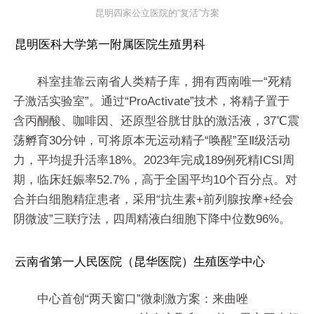
昆明四家公立医院的“复活”方案
昆明医科大学第一附属医院生殖男科
科室挂靠云南省人类精子库，拥有西南唯一“死精
子激活实验室”。通过“ProActivate”技术，将精子置于
含丙酮酸、咖啡因、还原型谷胱甘肽的激活液，37℃震
荡孵育30分钟，可将原本无运动精子“唤醒”至Ⅱ级活动
力，平均提升活率18%。2023年完成189例死精ICSI周
期，临床妊娠率52.7%，高于全国平均10个百分点。对
合并白细胞精症患者，采用“抗生素+前列腺按摩+经会
阴微波”三联疗法，四周精液白细胞下降中位数96%。
云南省第一人民医院（昆华医院）生殖医学中心
中心首创“两天窗口”微刺激方案：来曲唑