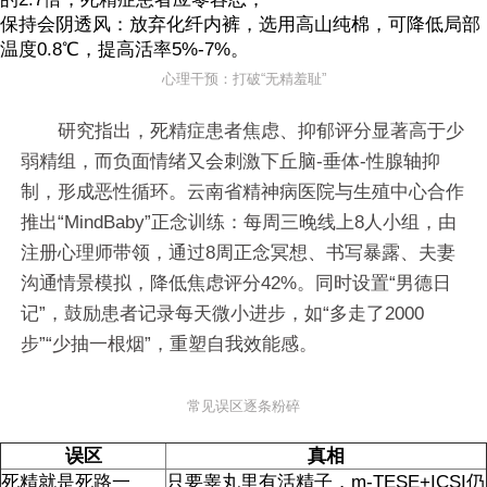
保持会阴透风：放弃化纤内裤，选用高山纯棉，可降低局部
温度0.8℃，提高活率5%-7%。
心理干预：打破“无精羞耻”
研究指出，死精症患者焦虑、抑郁评分显著高于少
弱精组，而负面情绪又会刺激下丘脑-垂体-性腺轴抑
制，形成恶性循环。云南省精神病医院与生殖中心合作
推出“MindBaby”正念训练：每周三晚线上8人小组，由
注册心理师带领，通过8周正念冥想、书写暴露、夫妻
沟通情景模拟，降低焦虑评分42%。同时设置“男德日
记”，鼓励患者记录每天微小进步，如“多走了2000
步”“少抽一根烟”，重塑自我效能感。
常见误区逐条粉碎
误区
真相
死精就是死路一
只要睾丸里有活精子，m-TESE+ICSI仍