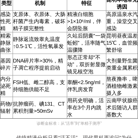
类型
机制
特征
诱因
感染
支原体、衣原体、大肠
精液白细胞
高原温泉水汽
性死
杆菌产生内毒素，破坏
>1×10⁶/ml，伴
重，澡堂交叉
精
精子膜完整性
会阴坠胀
感染
精索
久站后阴囊“一袋
昆明昼夜温差
静脉返流致睾丸温度
静脉
蚯蚓”，活率随气
15℃，血管频
↑0.5-1℃，活性氧暴发
曲张
温骤降
繁舒缩
形态正常却“不
基因
DNA碎片率>30%，精
大剂量野生菌
动”，双折射显微
碎片
子凋亡程序提前启动
类重金属累积
镜见核空泡
内分
熬夜撸串，啤
FSH低、雌二醇高，支
睾酮<2.5ng/ml，
泌死
酒植物雌激素
持细胞供能不足
伴乳房发育
精
摄入多
用药史明确，活
云南甲状腺癌
药物/
抗肿瘤药、碘131、CT
率在3个月内跳
术后随访人群
辐射
累积剂量>50mSv
水
基数大
诊断金标准：从“活率”到“单精子测序”
传统精液分析只看“活不活”，现代男科更追问“为什