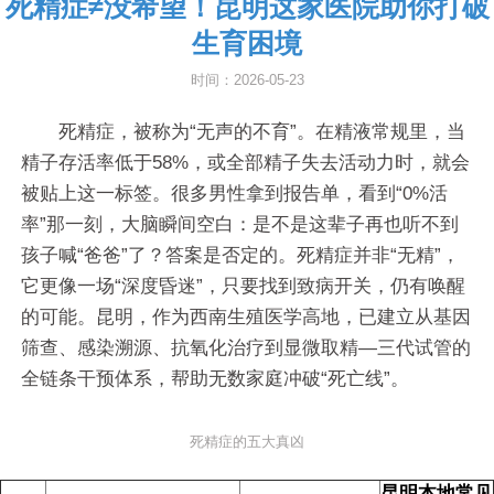
死精症≠没希望！昆明这家医院助你打破
生育困境
时间：2026-05-23
死精症，被称为“无声的不育”。在精液常规里，当
精子存活率低于58%，或全部精子失去活动力时，就会
被贴上这一标签。很多男性拿到报告单，看到“0%活
率”那一刻，大脑瞬间空白：是不是这辈子再也听不到
孩子喊“爸爸”了？答案是否定的。死精症并非“无精”，
它更像一场“深度昏迷”，只要找到致病开关，仍有唤醒
的可能。昆明，作为西南生殖医学高地，已建立从基因
筛查、感染溯源、抗氧化治疗到显微取精—三代试管的
全链条干预体系，帮助无数家庭冲破“死亡线”。
死精症的五大真凶
昆明本地常见