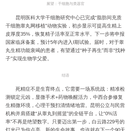
展望：干细胞与类器官
昆明医科大学干细胞研究中心已完成“脂肪间充质
干细胞睾丸网移植”动物实验，初步显示可提高生精上
皮厚度35%，恢复精子活率至正常水平。下一步将申报
国家临床备案，预计5年内进入Ⅰ期试验。届时，对于睾
丸生精功能衰竭的患者，有望通过“种子再生”而非“找种
子”实现生物学父爱。
结语
死精症不是生育终点，它需要一场系统战：精准检
测锁定元凶，显微手术+药物唤醒活力，中西合参修复
生精微环境，心理干预扫清情绪地雷。昆明公立与民营
机构并肩搭建“从睾丸到摇篮”的全链平台，让“0%活
率”不再是绝望数字。只要迈出第一步，白云路229号的
灯光已为你点亮，新的生命故事，也许就在下一个90天