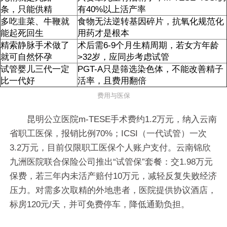
条，只能供精
有40%以上活产率
多吃韭菜、牛鞭就
食物无法逆转基因碎片，抗氧化规范化
能起死回生
用药才是根本
精索静脉手术做了
术后需6-9个月生精周期，若女方年龄
就可自然怀孕
>32岁，应同步考虑试管
试管婴儿三代一定
PGT-A只是筛选染色体，不能改善精子
比一代好
活率，且费用翻倍
费用与医保
昆明公立医院m-TESE手术费约1.2万元，纳入云南
省职工医保，报销比例70%；ICSI（一代试管）一次
3.2万元，目前仅限职工医保个人账户支付。云南锦欣
九洲医院联合保险公司推出“试管保”套餐：交1.98万元
保费，若三年内未活产赔付10万元，减轻反复失败经济
压力。对需多次取精的外地患者，医院提供协议酒店，
标房120元/天，并可免费停车，降低通勤负担。