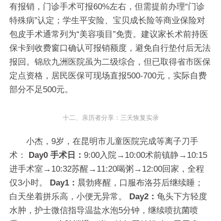
有报销，门诊手术可报60%左右，但需提前办理“门诊
特殊病”认定；学生平安险、宝贝成长险等商业保险对
包皮手术通常列为“美容项目”免责。建议家长术前持医
保卡到收费窗口确认可报销额度，避免自行垫付后无法
报回。锦欣九洲医院虽为二级综合，但已取得省市医保
定点资格，居民医保可现场直报500-700元，实际自费
部分不足500元。
十二、亲历者分享：三天恢复实录
小杰，9岁，在昆明市儿童医院完成等离子刀手
术：
Day0 手术日：
9:00入院→10:00术前镇静→10:15
进手术室→10:32苏醒→11:20喝粥→12:00回家，全程
仅3小时。
Day1：
晨勃疼醒，口服布洛芬后继续睡；
白天坐着拼乐高，小便无异常。
Day2：
龟头下方轻度
水肿，护士微信指导温盐水泡5分钟，继续喷抗菌喷