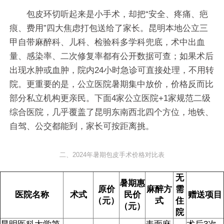
包皮环切听起来是小手术，却把“安全、疼痛、疤
痕、费用”四大焦虑打包送给了家长。昆明本地公立三
甲自带麻醉科、儿科、检验科多学科兜底，术中出血
量、感染率、二次修复率都有公开数据可查；如果术后
出现水肿或血肿，院内24小时急诊可直接处理，不用转
院。更重要的是，公立医院暑期集中放价，价格反而比
部分私立机构更亲民。下面4家公立医院+1家规范二级
综合医院，几乎覆盖了昆明东南西北四个方位，地铁、
自驾、公交都能到，家长可按距离挑。
二、2024年暑期包皮手术价格对比表
无
暑期惠
原价
麻醉方
需
医院名称
术式
民价
赠送项目
（元）
式
住
（元）
院