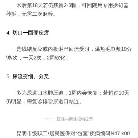
术后第18天若仍残留2-3颗，可回院用专用拆钉器
秒拆，无需二次麻醉。
4. 切口一圈硬疙瘩
是线结反应或内板淋巴回流受阻，温热毛巾敷10分
钟/次，一天2次，2周软化。
5. 尿流变细、分叉
多为尿道口水肿压迫，1周内会恢复；若超过10天
仍明显，需复诊排除尿道口粘连。
十一、医保与商保报销提示
昆明市级职工/居民医保对“包茎”疾病编码N47.x00