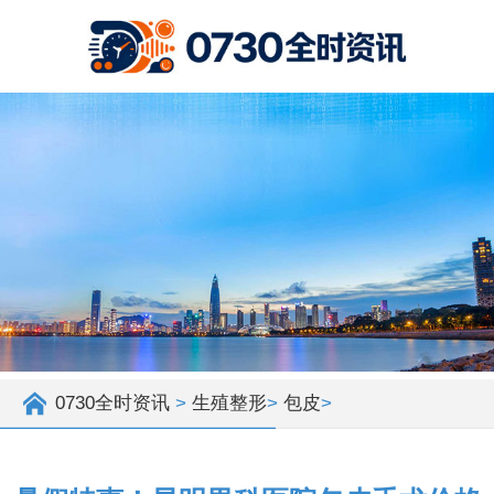
0730全时资讯
>
生殖整形
>
包皮
>