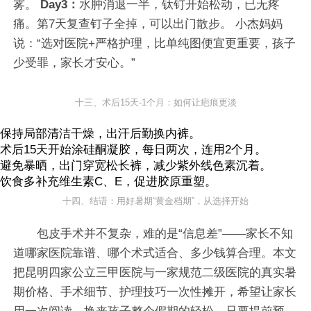
雾。
Day3：
水肿消退一半，钛钉开始松动，已无疼
痛。第7天复查钉子全掉，可以出门散步。 小杰妈妈
说：“选对医院+严格护理，比单纯图便宜更重要，孩子
少受罪，家长才安心。”
十三、术后15天-1个月：如何让疤痕更淡
保持局部清洁干燥，出汗后勤换内裤。
术后15天开始涂硅酮凝胶，每日两次，连用2个月。
避免暴晒，出门穿宽松长裤，减少紫外线色素沉着。
饮食多补充维生素C、E，促进胶原重塑。
十四、结语：用好暑期“黄金档期”，从选择开始
包皮手术并不复杂，难的是“信息差”——家长不知
道哪家医院靠谱、哪个术式适合、多少钱算合理。本文
把昆明四家公立三甲医院与一家规范二级医院的真实暑
期价格、手术细节、护理技巧一次性摊开，希望让家长