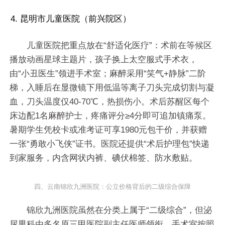
4. 昆明市儿童医院（前兴院区）
儿童医院把重点放在“舒适化医疗”：术前在等候区
播放动画星球主题片，孩子换上太空服式手术衣，
由“小丑医生”领进手术室；麻醉采用“笑气+静脉”二阶
梯，入睡后在显微镜下用低温等离子刀头完成切割与凝
血，刀头温度仅40-70℃，热损伤小。术后苏醒区每个
床边配1名麻醉护士，疼痛评分≥4分即可追加镇痛泵。
暑期学生凭校卡或准考证可享1980元包干价，并获赠
一张“勇敢小飞侠”证书。医院还提供“术后护理包”快递
到家服务，内含网状内裤、碘伏棉签、防水敷贴。
四、云南锦欣九洲医院：公立价格背后的二级综合保障
锦欣九洲医院虽然在分类上属于“二级综合”，但泌
尿男科由多名原三甲医院副主任医师领衔，手术室按照