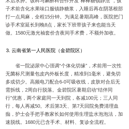
术后水肿。该科与麻醉科合作开发“棒棒糖镇静法”，孩
子术前含化水果味口服镇静糖浆，入睡后再在阴茎根部
打一点局麻，全程15分钟。为满足暑期高峰，医院把门
诊手术室延长到晚8点，家长下班带孩子来也能当天
做。1580元激光袖套价含夜间手术费，不额外加收。
3. 云南省第一人民医院（金碧院区）
省一院泌尿中心强调“个体化切缘”，术前用一次性
无菌标尺测量包皮内外板长度，精准到1毫米，避免切
多或切少。高频电刀配合6-0可吸收线，皮肤对合后无
需拆线，2周自行脱落。金碧院区暑期启动“结伴同
行”优惠，两个家庭同一天到院，各减100元；三人同
行，每人再减50。术后第3天、第7天回院免费清理血
痂，护士会手把手教家长如何使用生理盐水泡泡法，加
速脱线。1680元已含手术、材料、复诊全流程。