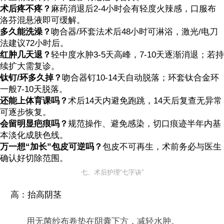
术后疼不疼？
麻药消退后2-4小时会有轻度火辣感，口服布
洛芬混悬液即可缓解。
多久能洗澡？
吻合器/环套法术后48小时可淋浴，激光/电刀
法建议72小时后。
红肿几天退？
轻中度水肿3-5天高峰，7-10天逐渐消退；若持
续扩大需复诊。
钛钉/环多久掉？
吻合器钉10-14天自动脱落；环套钛合金环
一般7-10天脱落。
还能上体育课吗？
术后14天内避免跑跳，14天后复查无异常
可逐步恢复。
会留明显疤痕吗？
规范操作、避免感染，切口痕迹半年内基
本淡化成肤色线。
万一想“加长”包皮可逆吗？
包皮不可再生，术前务必与医生
确认好切除范围。
七、术后护理“七字诀”
高：抬高阴茎
用无菌纱布卷垫在阴囊下方，减轻水肿。