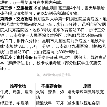
观察，万一需复诊可在本周内完成。
第三步：空腹检查
术前抽血项目需空腹4小时，当天早晨给
孩子喝点清水即可，别吃奶制品和油腻食物。
第四步：交通攻略
昆明医科大学第一附属医院呈贡院区：地
铁1号线“大学城南站”A口下车，步行五分钟； 昆明市延安医
院人民东路院区：地铁3号线“拓东体育馆站”B口，步行三分
钟； 云南省第一人民医院金碧院区：地铁1号线“环城南路
站”D口，步行六分钟； 昆明市儿童医院前兴院区：地铁2号
线“南坝站”A口，步行十分钟； 云南锦欣九洲医院：地铁2号
线“白云路站”D口，沿白云路向北300米即到。
第五步：资料准备
孩子身份证或户口本、医保卡、既往疫苗
本（麻醉评估用）、校卡或准考证（部分医院学生优惠凭
证）。
九、术后饮食与禁忌清单
推荐食物
不推荐食物
原因
牛奶、鸡蛋、瘦肉
火锅、辣条、炸
避免辛辣刺激导致充
粥
鸡
血
绿豆汤、冬瓜汤
碳酸饮料、可乐
减少腹胀压迫会阴