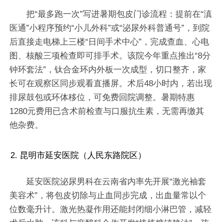
把“最多跑一次”写进暑期包皮门诊流程：提前在“滇
医通”小程序预约“小儿外科”或“泌尿外科普通号”，到院
后直接走电梯上三楼“日间手术中心”，完成查血、心电
图、核酸三项检查即可排手术。该院今年重点推出“8分
钟环套法”，钛合金环内外板一次成型，切口整齐，家
长可在观察区同步观看直播屏。术后48小时内，若出现
排尿鼓包或环体移位，可免费回院调整。暑期特惠
1280元费用已含术前检查与口服抗生素，无需再缴其
他杂费。
2. 昆明市延安医院（人民东路院区）
延安医院泌尿男科在云南省内率先开展“激光袖套
美容术”，将包皮切除与止血同步完成，出血量常以个
位数毫升计。激光热凝作用还能封闭细小淋巴管，减轻