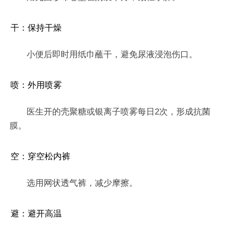
干：保持干燥
小便后即时用纸巾蘸干，避免尿液浸泡伤口。
喷：外用喷雾
医生开的壳聚糖或银离子喷雾每日2次，形成抗菌
膜。
空：穿空松内裤
选用网状透气裤，减少摩擦。
避：避开高温