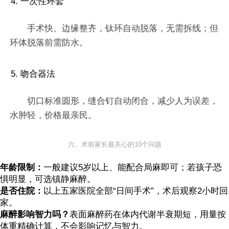
4. 一次性环套
手术快、边缘整齐，钛环自动脱落，无需拆线；但
环体脱落前需防水。
5. 吻合器法
切口标准圆形，缝合钉自动闭合，减少人为误差，
水肿轻，价格最亲民。
六、术前家长最关心的10个问题
年龄限制：
一般建议5岁以上、能配合局麻即可；若孩子恐
惧明显，可选镇静麻醉。
是否住院：
以上五家医院全部“日间手术”，术后观察2小时回
家。
麻醉影响智力吗？
表面麻醉药在体内代谢半衰期短，用量按
体重精确计算，不会影响记忆与智力。