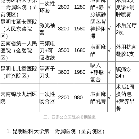
昆明医科大学第
表面麻
术后3次
一次性
2800
1280
√
一附属医院（呈
醉+静
复诊+消
环套
贡院区）
脉镇静
肿喷雾
昆明市延安医院
阴茎背
激光袖
术后光疗
3200
1580
√
（人民东路院
神经阻
套
2次
区）
滞
云南省第一人民
高频电
表面麻
外用抗菌
3500
1680
√
医院（金碧院
刀+可
醉
凝胶1支
区）
吸收线
吸入
昆明市儿童医院
等离子
镇痛泵
3600
1980
√
+静脉
（前兴院区）
刀头
24h
复合
术后1周
云南锦欣九洲医
一次性
表面麻
换药包
2200
980
√
院
吻合器
醉乳膏
+营养早
餐
三、四家公立医院的暑期通道
1. 昆明医科大学第一附属医院（呈贡院区）