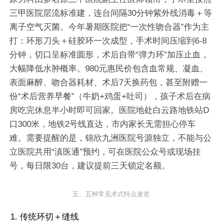
三甲医院层流标准建，连台间隔30分钟紫外线消毒＋等
离子空气灭菌。今年暑期医院把“一次性吻合器”作为主
打：环形刀头＋硅胶环一次成型，手术时间压缩到6-8
分钟，切口呈标准圆形，术后自带“弹力环”加压止血，
大幅降低水肿概率。980元惠民价包含血常规、凝血、
表面麻醉、吻合器耗材、术后7天换药包，甚至附赠一
份“术后营养早餐”（牛奶+鸡蛋+吐司），孩子术后在病
房吃完休息半小时即可回家。医院地处白云路地铁站D
口300米，地铁2号线直达，市内家长无需担心停车
难。需要提醒的是，锦欣九洲医院号源独立，不能与公
立医院共用“滇医通”预约，可在医院公众号或现场挂
号，每日限30台，建议提前三天锁定名额。
五、五种常见术式特点速览
1. 传统环切＋缝线