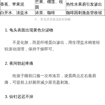
芒果、榴莲、桂
香蕉、苹果泥
热性水果易引发渗出
圆
白开水、淡盐水
浓茶、咖啡
咖啡因刺激血管收缩
十、常见术后状况应对策略
1. 龟头表面出现黄色分泌物
不是化脓，而是纤维蛋白渗出，用生理盐水棉签轻
轻滚动清理，保持干燥即可。
2. 夜间勃起疼痛
给孩子睡前口服一次布洛芬，凌晨两点左右最易
痛，可提前上好厕所减少尿充盈刺激。
3. 钛钉迟迟不掉