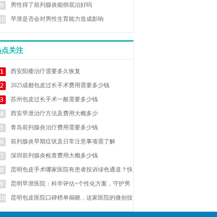
男性得了前列腺炎能彻底治好吗
早泄是否会对男性生育能力造成影响
热点关注
西安阳痿治疗需要多久恢复
2025成都包皮过长手术费用需要多少钱
苏州包皮过长手术一般需要多少钱
西安早泄治疗方法及费用大概多少
青岛前列腺炎治疗费用需要多少钱
前列腺炎早期症状及日常注意事项需了解
深圳前列腺炎检查费用大概多少钱
昆明包皮手术哪家医院有患者投诉绿色通道？快
速响应处理
昆明早泄医院：科学评估+个性化方案，守护男
性健康
昆明包皮医院口碑榜单揭晓，这家医院的微创技
术为何备受好评