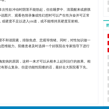
等等。
多次性欲冲动时阴茎不能勃起，但在睡梦中、清晨醒来或膀胱
小说图片、观看色情录像或性幻想时可以产生性兴奋并可正常
，或硬度不足以进入yin道，或不能维持其硬度至射精。
理不和谐因素，排除焦虑、悲观等情绪。同时，对性知识做一
的思维能力。阳痿患者及时选择一个好医院在专家指导下进行
确发病的原因，这样一来才可以从根本上起到治疗的效果。相
没有那么复杂。但是功能性阳痿的话，最好去大医院看下先。