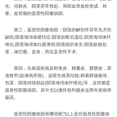
化、动脉炎、阴茎异常勃起、局部血管血栓形成、栓
塞、血管瘤的器质性阳痿病因;
第三，器质性阳痿病因：阴茎的解剖学异常先天性
缺陷;阴茎海绵体硬结症;阴茎折断后遗症;阴茎海绵体纤
维化;阴茎海绵体白膜薄弱;阴茎组织丧失;阴茎嵌顿包
茎，淋巴瘤、皮炎，癌症及变性手术;
第四，生殖器疾病及附睾炎、精囊炎、膀胱炎，尿
道狭窄(如淋病所致)，泌尿生殖系结核;精索静脉曲张、
包茎、阴茎持续勃起(阴茎海绵体纤维化)等，这些都是
器质性阳痿病因。其中尤以慢性前列腺炎这两年发病率
最高。
器质性阳痿病因有哪些呢?以上是对器质性阳痿病